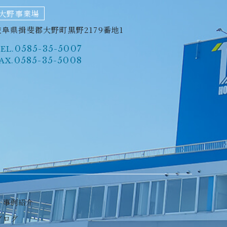
大野事業場
岐阜県揖斐郡大野町黒野2179番地1
0585-35-5007
EL.
0585-35-5008
AX.
事例紹介
ブログ